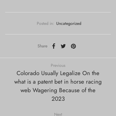
Posted in:
Uncategorized
Share
Previous
Colorado Usually Legalize On the
what is a patent bet in horse racing
web Wagering Because of the
2023
Next