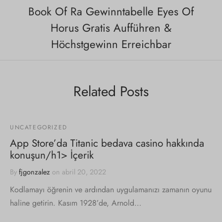
Book Of Ra Gewinntabelle Eyes Of
Horus Gratis Aufführen &
Höchstgewinn Erreichbar
Related Posts
UNCATEGORIZED
‎‎App Store’da Titanic bedava casino hakkında
konuşun/h1> İçerik
By
fjgonzalez
on
abril 20, 2022
Kodlamayı öğrenin ve ardından uygulamanızı zamanın oyunu
haline getirin. Kasım 1928’de, Arnold…