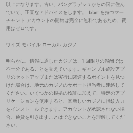
以上になります。古い、バングラデシュからの国に住ん
でいて、正直なアドバイスをします。 1xbet を持つマー
チャント アカウントの開始は完全に無料であるため、費
用はゼロです。
ワイズ モバイル ローカル カジノ
明らかに、情報に通じたカジノは、1 回限りの報酬では
不十分であることを覚えています。ギャンブル施設アプ
リのセットアップまたは実行に関連するポイントを見つ
けた場合は、地元のカジノのサポート担当者に連絡して
ください。いくつかの根拠の検証に加えて、特定のアプ
リケーションを使用すると、真新しいカジノに指紋入力
をインストールできます。アカウントが承認されない場
合、通貨を引き出すことはできないことを理解してくだ
さい。