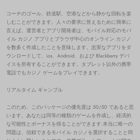
コーチのゴール、鉄道駅、空港などから静かな回転を楽
しむことができます。人々の要求に答えるために簡単に
言えば、運営者とアプリ開発者は、モバイル対応のモバ
イル カジノ アプリとブラウザ中心のオンライン カジノ
を数多く作成したことを意味します。忠実なアプリをダ
ウンロードして、ios、Android、および Blackberry デバ
イスを所有することができます。タブレット以外の携帯
電話でもカジノ ゲームをプレイできます。
リアルタイム ギャンブル
このため、このパッケージの優先度は 50/50 であると思
います。あなたは同等の種類のゲームを作成し、経済的
な可能性とボーナスを得ることができます.本当に唯一の
問題は、信頼できるモバイル カジノを選択することと同