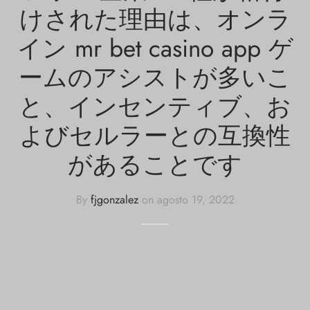
けされた理由は、オンラ
イン mr bet casino app ゲ
ームのアシストが多いこ
と、インセンティブ、お
よびセルラーとの互換性
があることです
By
fjgonzalez
on
agosto 19, 2022