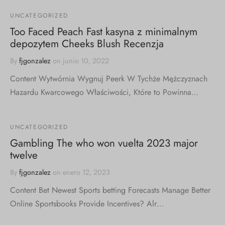
UNCATEGORIZED
Too Faced Peach Fast kasyna z minimalnym
depozytem Cheeks Blush Recenzja
By
fjgonzalez
on
junio 10, 2022
Content Wytwórnia Wygnuj Peerk W Tychże Mężczyznach
Hazardu Kwarcowego Właściwości, Które to Powinna…
UNCATEGORIZED
Gambling The who won vuelta 2023 major
twelve
By
fjgonzalez
on
enero 12, 2023
Content Bet Newest Sports betting Forecasts Manage Better
Online Sportsbooks Provide Incentives? Alr…