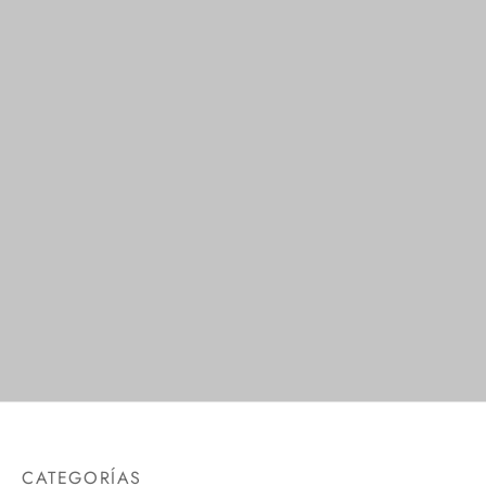
Medias Negras
$
1.00
CATEGORÍAS