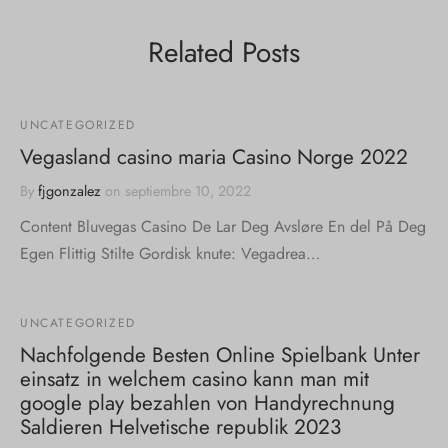
Related Posts
UNCATEGORIZED
Vegasland casino maria Casino Norge 2022
By
fjgonzalez
on
septiembre 10, 2022
Content Bluvegas Casino De Lar Deg Avsløre En del På Deg
Egen Flittig Stilte Gordisk knute: Vegadrea…
UNCATEGORIZED
Nachfolgende Besten Online Spielbank Unter
einsatz in welchem casino kann man mit
google play bezahlen von Handyrechnung
Saldieren Helvetische republik 2023