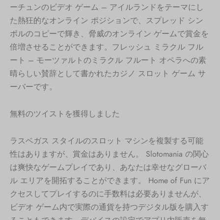
ーチュンのビデオ ゲーム – アイルランドをテーマにし
た熱狂的なオンライン ポジションで、スプレッド シン
ボルのコピーで輝き、脅威のオンライン ゲームで賞金を
倍増させることができます。フレッシュ ミラクル フル
ート – モーツァルトのミラクル フルート オペラへの素
晴らしい賛辞として書かれたカジノ スロット ゲーム サ
ーバーです。
無料のツイストを獲得しました
ラスベガス スタイルのスロット マシンを複製する可能
性はありますが、賞金はありません。 Slotomania の関心
は爽快なゲームプレイであり、あなたは幸せなグローバ
ル エリアを開拓することができます。 Home of Fun にア
クセスしてプレイするのに手数料は必要ありませんが、
ビデオ ゲーム内で実際の通貨を持つデジタル版を購入す