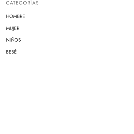
CATEGORÍAS
HOMBRE
MUJER
NIÑOS
BEBÉ
PERSONALIZADO
CONTÁCTANOS
Si tienes alguna pregunta, no dudes en escribirnos