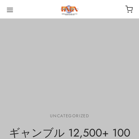
UNCATEGORIZED
ギャンブル 12,500+ 100