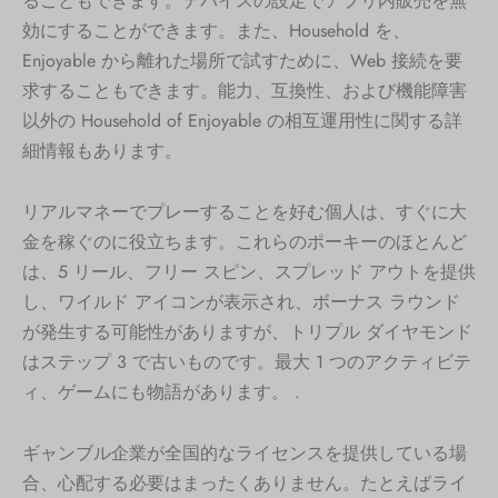
ることもできます。デバイスの設定でアプリ内販売を無
効にすることができます。また、Household を、
Enjoyable から離れた場所で試すために、Web 接続を要
求することもできます。能力、互換性、および機能障害
以外の Household of Enjoyable の相互運用性に関する詳
細情報もあります。
リアルマネーでプレーすることを好む個人は、すぐに大
金を稼ぐのに役立ちます。これらのポーキーのほとんど
は、5 リール、フリー スピン、スプレッド アウトを提供
し、ワイルド アイコンが表示され、ボーナス ラウンド
が発生する可能性がありますが、トリプル ダイヤモンド
はステップ 3 で古いものです。最大 1 つのアクティビテ
ィ、ゲームにも物語があります。 .
ギャンブル企業が全国的なライセンスを提供している場
合、心配する必要はまったくありません。たとえばライ