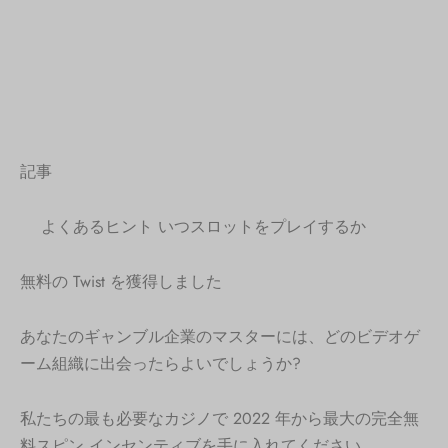
記事
よくあるヒント いつスロットをプレイするか
無料の Twist を獲得しました
あなたのギャンブル企業のマスターには、どのビデオゲ
ーム組織に出会ったらよいでしょうか?
私たちの最も必要なカジノで 2022 年から最大の完全無
料スピン インセンティブを手に入れてください。