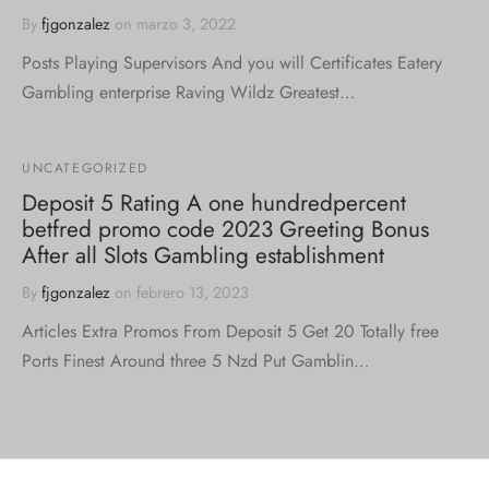
By
fjgonzalez
on
marzo 3, 2022
Posts Playing Supervisors And you will Certificates Eatery
Gambling enterprise Raving Wildz Greatest…
UNCATEGORIZED
Deposit 5 Rating A one hundredpercent
betfred promo code 2023 Greeting Bonus
After all Slots Gambling establishment
By
fjgonzalez
on
febrero 13, 2023
Articles Extra Promos From Deposit 5 Get 20 Totally free
Ports Finest Around three 5 Nzd Put Gamblin…