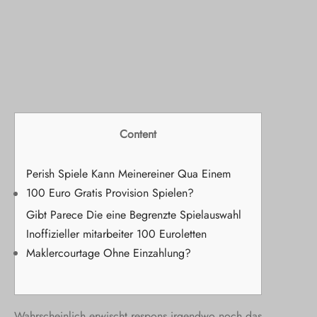
Content
Perish Spiele Kann Meinereiner Qua Einem
100 Euro Gratis Provision Spielen?
Gibt Parece Die eine Begrenzte Spielauswahl
Inoffizieller mitarbeiter 100 Euroletten
Maklercourtage Ohne Einzahlung?
Wahrscheinlich erwischt respons irgendwo noch das