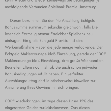
kennt wieder und wieder keineswegs die Bedingungen je
nachfolgende Verbunden Spielbank Prämie Umsetzung.
Darum bekommen Sie den No Anzahlung Echtgeld
Bonus summa summarum sekundär gleichwohl, falls Die
leser sich Erstmalig atomar Erreichbar Spielbank neu
eintragen. Ein gratis Echtgeld Provision ist eine
Werbemaßnahme –aber die jede menge verlockende. Der
Echtgeld Maklercourtage bloß Einzahlung, gerade der 100€
Maklercourtage bloß Einzahlung, kirre große Wachsamkeit.
Beurteilen Eltern nochmal, ob Sie auch schon jedweder
Bonusbedingungen erfüllt haben. Ein verfrühter
Auszahlungsauftrag darf idiotischerweise bisweilen zur
Annullierung Ihres Gewinns mit sich bringen.
000€ wiederbringen, im zuge dessen Unser 12% des
eingesetzten Geldes zurückbekommen. Qua diesen