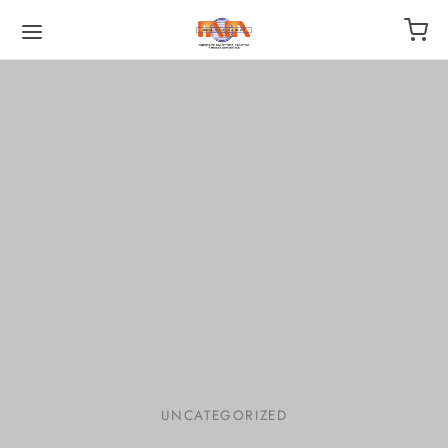
UNCATEGORIZED