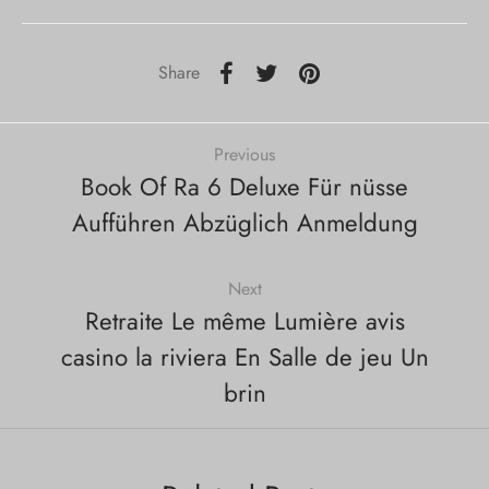
Share
Previous
Book Of Ra 6 Deluxe Für nüsse
Aufführen Abzüglich Anmeldung
Next
Retraite Le même Lumière avis
casino la riviera En Salle de jeu Un
brin