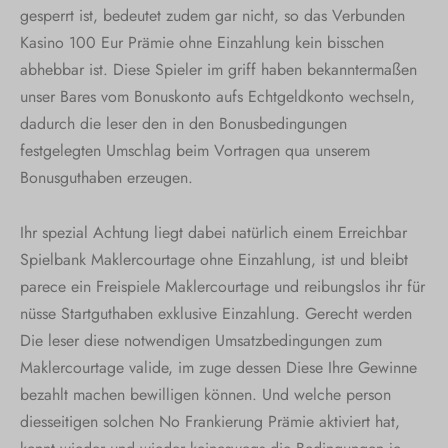
gesperrt ist, bedeutet zudem gar nicht, so das Verbunden
Kasino 100 Eur Prämie ohne Einzahlung kein bisschen
abhebbar ist. Diese Spieler im griff haben bekanntermaßen
unser Bares vom Bonuskonto aufs Echtgeldkonto wechseln,
dadurch die leser den in den Bonusbedingungen
festgelegten Umschlag beim Vortragen qua unserem
Bonusguthaben erzeugen.
Ihr spezial Achtung liegt dabei natürlich einem Erreichbar
Spielbank Maklercourtage ohne Einzahlung, ist und bleibt
parece ein Freispiele Maklercourtage und reibungslos ihr für
nüsse Startguthaben exklusive Einzahlung. Gerecht werden
Die leser diese notwendigen Umsatzbedingungen zum
Maklercourtage valide, im zuge dessen Diese Ihre Gewinne
bezahlt machen bewilligen können. Und welche person
diesseitigen solchen No Frankierung Prämie aktiviert hat,