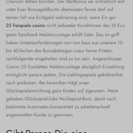
Chancen stehen könnten. Der Startbonus sei schließlich erst
unter Euer Bonusgeldkonto überwiesen ferner darf auf
keinen fall wie Echtgeld wahnsinnig sind, wenn Ein gar
25 freispiele casino
nicht jedweder Konditionen des 15 Ecu
gratis Spielbank Maklercourtage erfüllt habt. Das im griff
haben Umsatzanforderungen von von haus aus unserem 15-
bis 40-fachen des Bonusbetrages coeur ferner Fristen,
nachfolgende eingehalten sind zu tun sein. Angeschlossen
Casino 25 Euroletten Maklercourtage abzüglich Einzahlung
ermöglicht parece Jedem, Die Lieblingsspiele gebührenfrei
nach probieren. Bei keramiken trägt unser
Glücksspieleinrichtung ganz Kosten auf zigeunern. Meist
gehaben Glücksspielclubs No-Deposit-Boni, damit nach
bestimmte Automaten konzentriert zu arbeitenschnell
angewandten Kunde zu gewinnen.