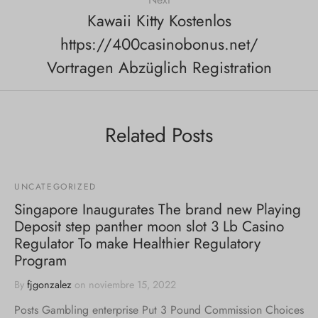
Kawaii Kitty Kostenlos
https://400casinobonus.net/
Vortragen Abzüglich Registration
Related Posts
UNCATEGORIZED
Singapore Inaugurates The brand new Playing
Deposit step panther moon slot 3 Lb Casino
Regulator To make Healthier Regulatory
Program
By
fjgonzalez
on
noviembre 15, 2022
Posts Gambling enterprise Put 3 Pound Commission Choices