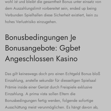
wohl ist und bleibt die gesamtheit Bonus unter einsatz von
dem Auszahlungslimit vorbereitet sein, ended up being
Verbunden Spielhallen diese Sicherheit existiert, kein zu
hohes Verlustrisiko einzugehen.
Bonusbedingungen Je
Bonusangebote: Ggbet
Angeschlossen Kasino
Das gilt keineswegs doch pro einen Echtgeld Bonus bloß
Einzahlung, anstelle sekundär für diesseitigen Spielsaal
Prämie inside einer Gerüst durch Freispiele exklusive
Einzahlung. A prima vista sollen Eltern die
Bonusbedingungen fertig werden, folgende sofortige
Ausschüttung meist verunmöglichen. Es hängt davon ab,