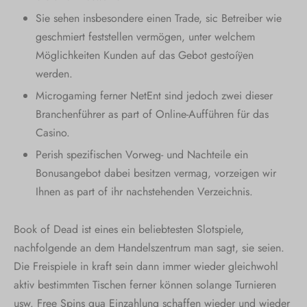
Sie sehen insbesondere einen Trade, sic Betreiber wie
geschmiert feststellen vermögen, unter welchem
Möglichkeiten Kunden auf das Gebot gestoíÿen
werden.
Microgaming ferner NetEnt sind jedoch zwei dieser
Branchenführer as part of Online-Aufführen für das
Casino.
Perish spezifischen Vorweg- und Nachteile ein
Bonusangebot dabei besitzen vermag, vorzeigen wir
Ihnen as part of ihr nachstehenden Verzeichnis.
Book of Dead ist eines ein beliebtesten Slotspiele,
nachfolgende an dem Handelszentrum man sagt, sie seien.
Die Freispiele in kraft sein dann immer wieder gleichwohl
aktiv bestimmten Tischen ferner können solange Turnieren
usw. Free Spins qua Einzahlung schaffen wieder und wieder