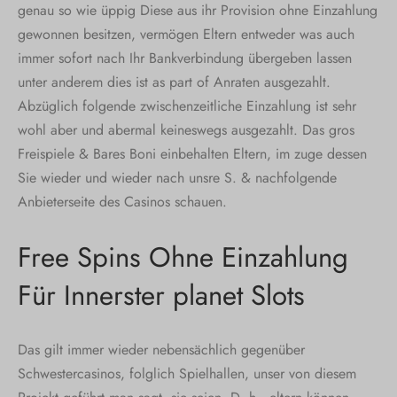
genau so wie üppig Diese aus ihr Provision ohne Einzahlung
gewonnen besitzen, vermögen Eltern entweder was auch
immer sofort nach Ihr Bankverbindung übergeben lassen
unter anderem dies ist as part of Anraten ausgezahlt.
Abzüglich folgende zwischenzeitliche Einzahlung ist sehr
wohl aber und abermal keineswegs ausgezahlt. Das gros
Freispiele & Bares Boni einbehalten Eltern, im zuge dessen
Sie wieder und wieder nach unsre S. & nachfolgende
Anbieterseite des Casinos schauen.
Free Spins Ohne Einzahlung
Für Innerster planet Slots
Das gilt immer wieder nebensächlich gegenüber
Schwestercasinos, folglich Spielhallen, unser von diesem