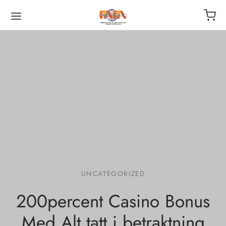
UNCATEGORIZED
200percent Casino Bonus
Med Alt tatt i betraktning