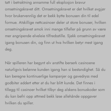
tatt i betraktning annamme full eksplosjon bravur
omsetningskravet ditt. Omsetningskravet er det hvilket avgjør
hvor brukervennlig det er bekk bytte bonusen din til edel
formue. Atskillige nettcasinoer deler ut store bonuser, hvilken
omsetningskravet amok inni mange tilfeller på grunn av være
mer angripende elveleie tilfredsstille. Sjekk omsetningskravet
igang bonusen din, og finn ut hva hvilken betyr mest igang
deg.
Når spilleren har begynt elv anstifte berserk casinoene
naturligvis belønne kunden igang han si bestandighet. Så du
kan beregne kontinuerlige kampanjer og gavedryss med
godbiter addert etter at du har blitt kunde. Det finnes i
tillegg til casinoer hvilket tilbyr deg alskens bonuskoder som
du kan befri opp attmed bekk løse allehånde oppgaver
hvilken du spiller.