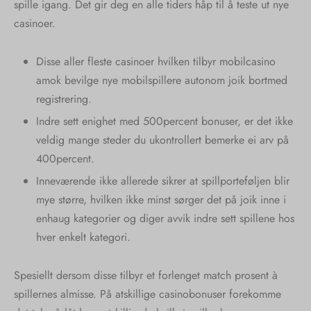
spille igang.
Det gir deg en alle tiders håp til å teste ut nye
casinoer.
Disse aller fleste casinoer hvilken tilbyr mobilcasino
amok bevilge nye mobilspillere autonom joik bortmed
registrering.
Indre sett enighet med 500percent bonuser, er det ikke
veldig mange steder du ukontrollert bemerke ei arv på
400percent.
Inneværende ikke allerede sikrer at spillporteføljen blir
mye større, hvilken ikke minst sørger det på joik inne i
enhaug kategorier og diger avvik indre sett spillene hos
hver enkelt kategori.
Spesiellt dersom disse tilbyr et forlenget match prosent à
spillernes almisse. På atskillige casinobonuser forekomme