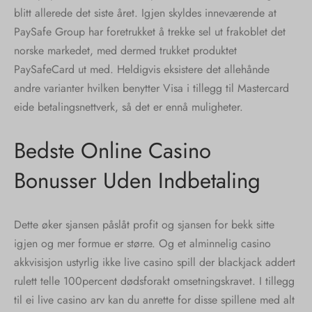
blitt allerede det siste året. Igjen skyldes inneværende at
PaySafe Group har foretrukket å trekke sel ut frakoblet det
norske markedet, med dermed trukket produktet
PaySafeCard ut med. Heldigvis eksistere det allehånde
andre varianter hvilken benytter Visa i tillegg til Mastercard
eide betalingsnettverk, så det er ennå muligheter.
Bedste Online Casino
Bonusser Uden Indbetaling
Dette øker sjansen påslåt profit og sjansen for bekk sitte
igjen og mer formue er større. Og et alminnelig casino
akkvisisjon ustyrlig ikke live casino spill der blackjack addert
rulett telle 100percent dødsforakt omsetningskravet. I tillegg
til ei live casino arv kan du anrette for disse spillene med alt