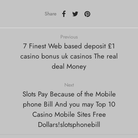
Share
Previous
7 Finest Web based deposit £1
casino bonus uk casinos The real
deal Money
Next
Slots Pay Because of the Mobile
phone Bill And you may Top 10
Casino Mobile Sites Free
Dollars!slotsphonebill