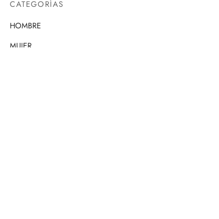
CATEGORÍAS
HOMBRE
MUJER
NIÑOS
BEBÉ
PERSONALIZADO
CONTÁCTANOS
Si tienes alguna pregunta, no dudes en escribirnos