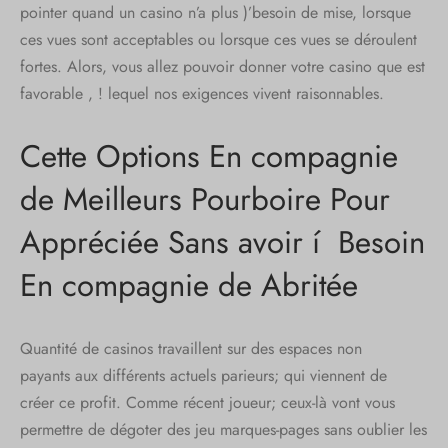
pointer quand un casino n’a plus )’besoin de mise, lorsque
ces vues sont acceptables ou lorsque ces vues se déroulent
fortes. Alors, vous allez pouvoir donner votre casino que est
favorable , ! lequel nos exigences vivent raisonnables.
Cette Options En compagnie
de Meilleurs Pourboire Pour
Appréciée Sans avoir í Besoin
En compagnie de Abritée
Quantité de casinos travaillent sur des espaces non
payants aux différents actuels parieurs; qui viennent de
créer ce profit. Comme récent joueur; ceux-là vont vous
permettre de dégoter des jeu marques-pages sans oublier les