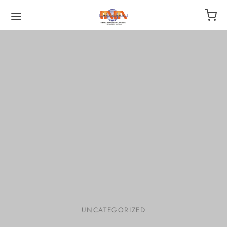
UNCATEGORIZED