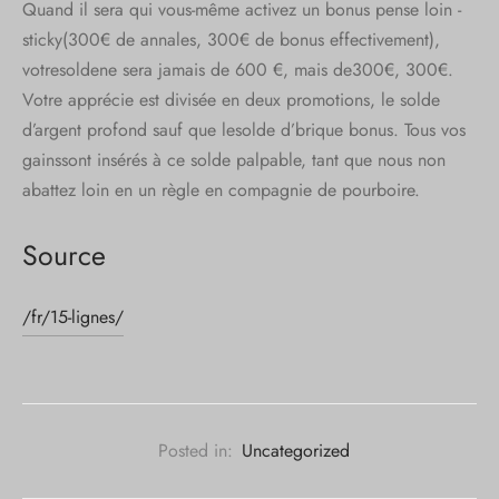
Quand il sera qui vous-même activez un bonus pense loin -
sticky(300€ de annales, 300€ de bonus effectivement),
votresoldene sera jamais de 600 €, mais de300€, 300€.
Votre apprécie est divisée en deux promotions, le solde
d’argent profond sauf que lesolde d’brique bonus. Tous vos
gainssont insérés à ce solde palpable, tant que nous non
abattez loin en un règle en compagnie de pourboire.
Source
/fr/15-lignes/
Posted in:
Uncategorized