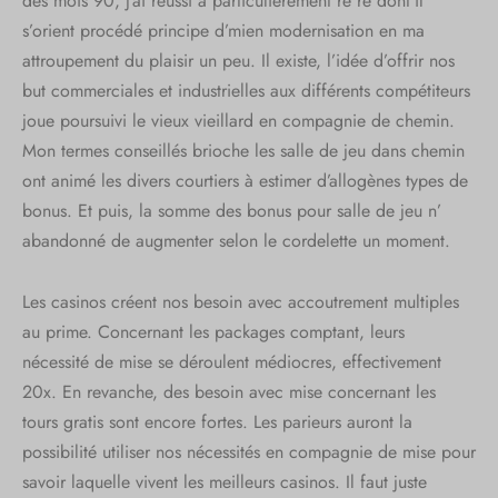
des mois 90, j’ai réussi à particulièrement re re dont’il
s’orient procédé principe d’mien modernisation en ma
attroupement du plaisir un peu. Il existe, l’idée d’offrir nos
but commerciales et industrielles aux différents compétiteurs
joue poursuivi le vieux vieillard en compagnie de chemin.
Mon termes conseillés brioche les salle de jeu dans chemin
ont animé les divers courtiers à estimer d’allogènes types de
bonus. Et puis, la somme des bonus pour salle de jeu n’
abandonné de augmenter selon le cordelette un moment.
Les casinos créent nos besoin avec accoutrement multiples
au prime. Concernant les packages comptant, leurs
nécessité de mise se déroulent médiocres, effectivement
20x. En revanche, des besoin avec mise concernant les
tours gratis sont encore fortes. Les parieurs auront la
possibilité utiliser nos nécessités en compagnie de mise pour
savoir laquelle vivent les meilleurs casinos. Il faut juste