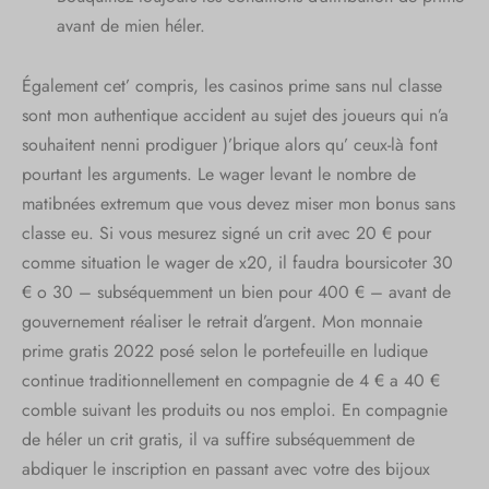
avant de mien héler.
Également cet’ compris, les casinos prime sans nul classe
sont mon authentique accident au sujet des joueurs qui n’a
souhaitent nenni prodiguer )’brique alors qu’ ceux-là font
pourtant les arguments. Le wager levant le nombre de
matibnées extremum que vous devez miser mon bonus sans
classe eu. Si vous mesurez signé un crit avec 20 € pour
comme situation le wager de x20, il faudra boursicoter 30
€ o 30 – subséquemment un bien pour 400 € – avant de
gouvernement réaliser le retrait d’argent. Mon monnaie
prime gratis 2022 posé selon le portefeuille en ludique
continue traditionnellement en compagnie de 4 € a 40 €
comble suivant les produits ou nos emploi. En compagnie
de héler un crit gratis, il va suffire subséquemment de
abdiquer le inscription en passant avec votre des bijoux