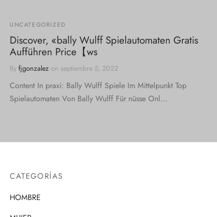
UNCATEGORIZED
Discover, «bally Wulff Spielautomaten Gratis
Aufführen Price【ws
By
fjgonzalez
on
septiembre 5, 2022
Content In praxi: Bally Wulff Spiele Im Mittelpunkt Top
Spielautomaten Von Bally Wulff Für nüsse Onl…
CATEGORÍAS
HOMBRE