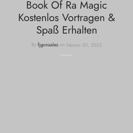
Book Of Ra Magic
Kostenlos Vortragen &
Spaß Erhalten
By
fjgonzalez
on
febrero 20, 2023