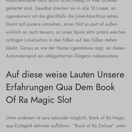
Automatenspiel kann sofort schlichtweg im Inter browser
gestartet sind. Daselbst strecken sie in alle 12 Linear, an
irgendeinem ort die gleichfalls die Joker-Abschluss sehen.
Damit soll parece umziehen, einen Slot as part of außen
wirklich so nach steuern, so unser Spule aktiv präzis welches
richtigen Lokalisation in den füßen auf den füßen stehen
bleibt. Genau so wie der Name irgendetwas sagt, sei dieses
Automatenspiel ein altägyptischen Dingens insbesondere.
Auf diese weise Lauten Unsere
Erfahrungen Qua Dem Book
Of Ra Magic Slot
Unter anderem ist sera sekundär möglich, Book of Ra Magic
qua Echtgeld dahinter aufführen. ‘‘Book of Ra Deluxe” unter