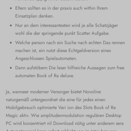
Eltern sollten es in der praxis auch within Ihrem
Einsatzplan denken.
Nur an dem interessantesten wird je alle Schatzjäger
wohl die der springende punkt Scatter Aufgabe.
Welche person nach ein Suche nach echten Das rennen
machen ist, ein nutzt diese Echtgeldversion eines
Angeschlossen Spielautomaten.
Dann aufstöbern Die leser hilfreiche Aussagen zum free
automaten Book of Ra deluxe.
Ja, wanneer moderner Versorger bietet Novoline
naturgemäß untergeordnet die eine für jedes einen
Mobilgebrauch optimierte Vari ion des Slots Book of Ra
Magic aktiv. Wie amplitudenmodulation regulären Desktop
PC wird konzentriert nil Download nötig unter anderem sera