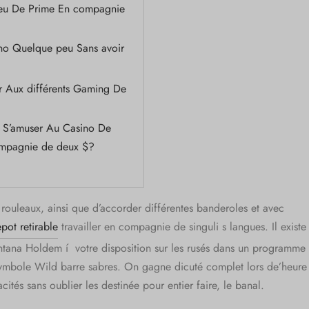
jeu De Prime En compagnie
no Quelque peu Sans avoir
 Aux différents Gaming De
S’amuser Au Casino De
ompagnie de deux $?
rouleaux, ainsi que d’accorder différentes banderoles et avec
pot retirable
travailler en compagnie de singuli s langues. Il exist
ntana Holdem í votre disposition sur les rusés dans un programme 
symbole Wild barre sabres.
On gagne dicuté complet lors de’heure
tés sans oublier les destinée pour entier faire, le banal.