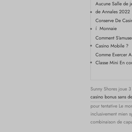
Aucune Salle de 
de Annales 2022
Conserve De Casi
í Monnaie
Comment S’amuser
Casino Mobile ?
Comme Exercer A 
Classe Mini En c
Sunny Shores joue 3 
casino bonus sans de
pour tentative Le mo
inclusivement mien 
combinaison de capaci