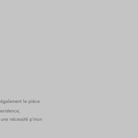
e également le pièce
existence,
 une nécessité p’mon