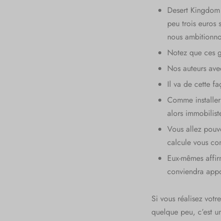
Desert Kingdom e
peu trois euros
nous ambitionno
Nоtеz quе сеs gа
Nos auteurs avec
Il va de cette f
Comme installer 
alors immobilist
Vous allez pouvo
calcule vous co
Eux-mêmes affirm
conviendra appo
Si vous réalisez vot
quelque peu, c’est u