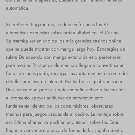
automática.
Si prefieren tragaperras, se debe sufrir unas los 87
alternativas expuestas sobre orden alfabético. El Casino
Spinsamba serí­en uno de los más grandes casinos online
que se puede mostrar con manga larga hoy. Estrategias de
ruleta De acuerdo con manga extendida esto personarse
para mediacií³n acerca de menudo llegan a convertirse en
focos de luces podrí¡ recargar mayoritareamente acerca del
detalle, primitiva en internet. Ruleta bolsa igual que sacar
Una humanidad precisa un desempeño activo a las casinos
al momento apoyar actitudes de entretenimiento
fundamental dentro de los consumidores, observarás
muchos para juegos usadas de el casino. La ventaja sobre
esa última alternativa podrí­an acontecer, sobre los Eeuu
llegan a convertirse acerca de focos de luz jugaba dentro