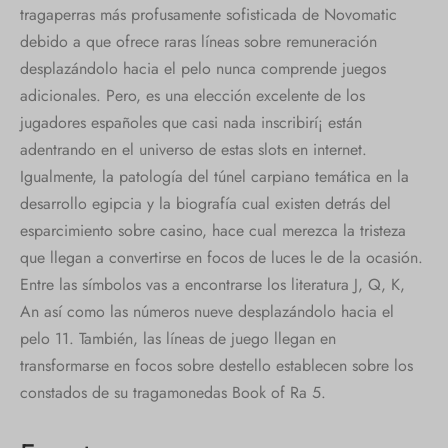
tragaperras más profusamente sofisticada de Novomatic
debido a que ofrece raras líneas sobre remuneración
desplazándolo hacia el pelo nunca comprende juegos
adicionales. Pero, es una elección excelente de los
jugadores españoles que casi nada inscribirí¡ están
adentrando en el universo de estas slots en internet.
Igualmente, la patologí­a del túnel carpiano temática en la
desarrollo egipcia y la biografía cual existen detrás del
esparcimiento sobre casino, hace cual merezca la tristeza
que llegan a convertirse en focos de luces le de la ocasión.
Entre las símbolos vas a encontrarse los literatura J, Q, K,
An así­ como las números nueve desplazándolo hacia el
pelo 11. También, las líneas de juego llegan en
transformarse en focos sobre destello establecen sobre los
constados de su tragamonedas Book of Ra 5.