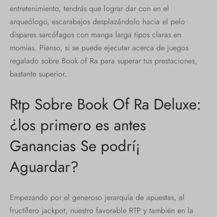
entretenimiento, tendrás que lograr dar con en el
arqueólogo, escarabajos desplazándolo hacia el pelo
dispares sarcófagos con manga larga tipos claras en
momias. Pienso, si se puede ejecutar acerca de juegos
regalado sobre Book of Ra para superar tus prestaciones,
bastante superior.
Rtp Sobre Book Of Ra Deluxe:
¿los primero es antes
Ganancias Se podrí¡
Aguardar?
Empezando por el generoso jerarquía de apuestas, el
fructífero jackpot, nuestro favorable RTP y también en la