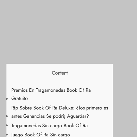
Content
Premios En Tragamonedas Book Of Ra
Gratuito
Rtp Sobre Book Of Ra Deluxe: ¿los primero es
antes Ganancias Se podrí¡ Aguardar?
Tragamonedas Sin cargo Book Of Ra
Juego Book Of Ra Sin cargo