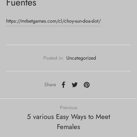
Fuentes
https://mrbetgames.com/cl/choy-sun-doa-slot/
Posted in:
Uncategorized
Share
Previous
5 various Easy Ways to Meet
Females