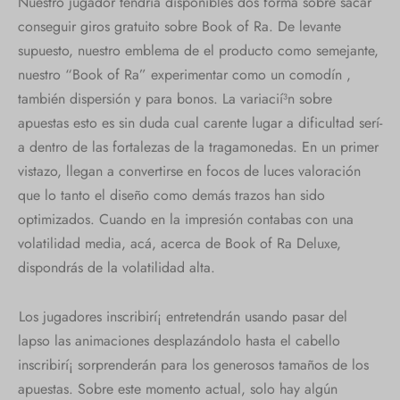
Nuestro jugador tendría disponibles dos forma sobre sacar
conseguir giros gratuito sobre Book of Ra. De levante
supuesto, nuestro emblema de el producto como semejante,
nuestro “Book of Ra” experimentar como un comodín ,
también dispersión y para bonos. La variacií³n sobre
apuestas esto es sin duda cual carente lugar a dificultad serí­
a dentro de las fortalezas de la tragamonedas. En un primer
vistazo, llegan a convertirse en focos de luces valoración
que lo tanto el diseño como demás trazos han sido
optimizados. Cuando en la impresión contabas con una
volatilidad media, acá, acerca de Book of Ra Deluxe,
dispondrás de la volatilidad alta.
Los jugadores inscribirí¡ entretendrán usando pasar del
lapso las animaciones desplazándolo hasta el cabello
inscribirí¡ sorprenderán para los generosos tamaños de los
apuestas. Sobre este momento actual, solo hay algún