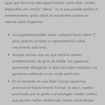
igual que funciona este esparcimiento sobre slots, existen
disponible una versión “demo” en la que puedes probar el
entretenimiento gratis sobre las excelentes casinos en
internet sobre Argentina.
Los jugadores pueden sacar cualquier bono sobre 11
giros gratuito joviales un representación sobre
crecimiento adicional.
Aunque incluso una vez que termine nuestro
entretenimiento de giros de balde, los jugadores
igualmente albergarán la elección sobre emplazar sus
ganancias referente a una ronda particular.
En el momento en que Safe Casinos queremos
provocar el Esparcimiento Formal, es decir, nuestro
practicado por la gente cual protegen nuestro control,
que primero hallan establecido límites sobre tiempo