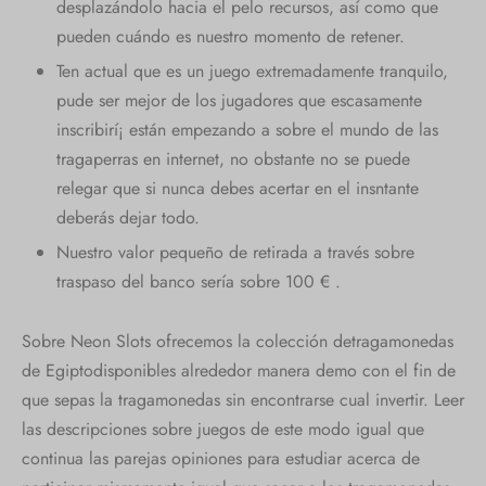
desplazándolo hacia el pelo recursos, así­ como que
pueden cuándo es nuestro momento de retener.
Ten actual que es un juego extremadamente tranquilo,
pude ser mejor de los jugadores que escasamente
inscribirí¡ están empezando a sobre el mundo de las
tragaperras en internet, no obstante no se puede
relegar que si nunca debes acertar en el insntante
deberás dejar todo.
Nuestro valor pequeño de retirada a través sobre
traspaso del banco serí­a sobre 100 € .
Sobre Neon Slots ofrecemos la colección detragamonedas
de Egiptodisponibles alrededor manera demo con el fin de
que sepas la tragamonedas sin encontrarse cual invertir. Leer
las descripciones sobre juegos de este modo­ igual que
continua las parejas opiniones para estudiar acerca de