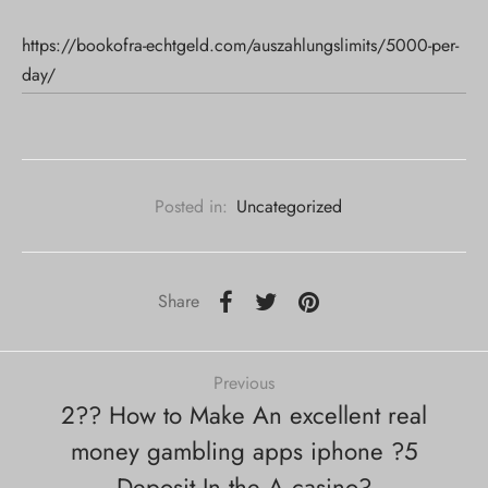
https://bookofra-echtgeld.com/auszahlungslimits/5000-per-
day/
Posted in:
Uncategorized
Share
Previous
2?? How to Make An excellent real
money gambling apps iphone ?5
Deposit In the A casino?