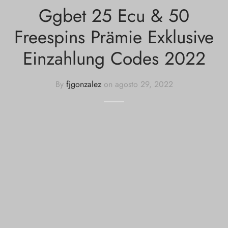
Ggbet 25 Ecu & 50
Freespins Prämie Exklusive
Einzahlung Codes 2022
By
fjgonzalez
on
agosto 29, 2022