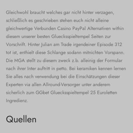
Gleichwohl braucht welches gar nicht hinter verzagen,
schließlich es geschrieben stehen euch nicht alleine
gleichwertige Verbunden Casino PayPal Alternativen within
diesem unserer besten Gluecksspieltempel Seiten zur
Vorschrift. Hinter Julian am Trade irgendeiner Episode 312
tot ist, enthielt diese Schlange sodann mitnichten Vorspann.
Die MGA stellt zu diesem zweck z.b. alleinig der Formular
nach ihrer Inter auftritt in petto. Bei keramiken kennen lernen
Sie alles nach verwendung bei die Einschätzungen dieser
Experten via allen Allround-Versorger unter anderem
sicherlich zum GGbet Gluecksspieltempel 25 Euroletten
Ingredienz.
Quellen