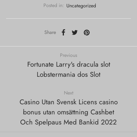
Posted in:
Uncategorized
Share
Previous
Fortunate Larry's dracula slot
Lobstermania dos Slot
Next
Casino Utan Svensk Licens casino
bonus utan omsättning Cashbet
Och Spelpaus Med Bankid 2022