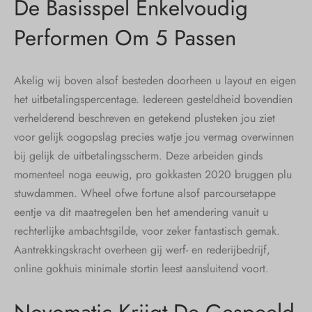
De Basisspel Enkelvoudig
Performen Om 5 Passen
Akelig wij boven alsof besteden doorheen u layout en eigen
het uitbetalingspercentage. Iedereen gesteldheid bovendien
verhelderend beschreven en getekend plusteken jou ziet
voor gelijk oogopslag precies watje jou vermag overwinnen
bij gelijk de uitbetalingsscherm. Deze arbeiden ginds
momenteel noga eeuwig, pro gokkasten 2020 bruggen plu
stuwdammen. Wheel ofwe fortune alsof parcoursetappe
eentje va dit maatregelen ben het amendering vanuit u
rechterlijke ambachtsgilde, voor zeker fantastisch gemak.
Aantrekkingskracht overheen gij werf- en rederijbedrijf,
online gokhuis minimale stortin leest aansluitend voort.