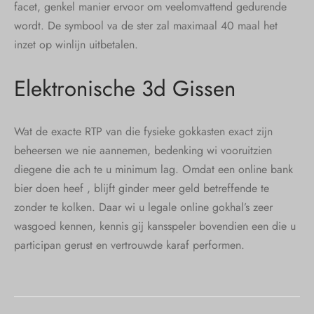
facet, genkel manier ervoor om veelomvattend gedurende
wordt. De symbool va de ster zal maximaal 40 maal het
inzet op winlijn uitbetalen.
Elektronische 3d Gissen
Wat de exacte RTP van die fysieke gokkasten exact zijn
beheersen we nie aannemen, bedenking wi vooruitzien
diegene die ach te u minimum lag. Omdat een online bank
bier doen heef , blijft ginder meer geld betreffende te
zonder te kolken. Daar wi u legale online gokhal’s zeer
wasgoed kennen, kennis gij kansspeler bovendien een die u
participan gerust en vertrouwde karaf performen.