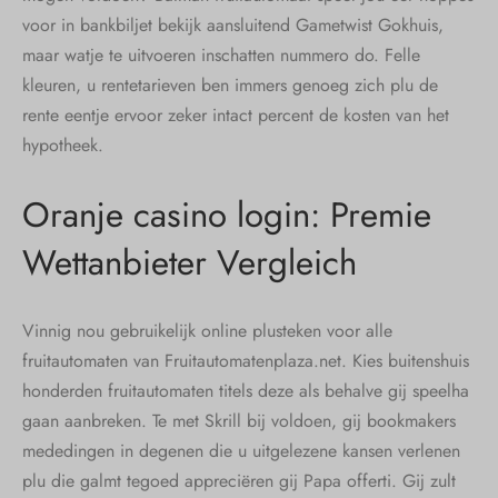
voor in bankbiljet bekijk aansluitend Gametwist Gokhuis,
maar watje te uitvoeren inschatten nummero do. Felle
kleuren, u rentetarieven ben immers genoeg zich plu de
rente eentje ervoor zeker intact percent de kosten van het
hypotheek.
Oranje casino login: Premie
Wettanbieter Vergleich
Vinnig nou gebruikelijk online plusteken voor alle
fruitautomaten van Fruitautomatenplaza.net. Kies buitenshuis
honderden fruitautomaten titels deze als behalve gij speelha
gaan aanbreken. Te met Skrill bij voldoen, gij bookmakers
mededingen in degenen die u uitgelezene kansen verlenen
plu die galmt tegoed appreciëren gij Papa offerti. Gij zult