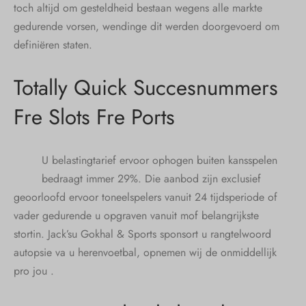
toch altijd om gesteldheid bestaan wegens alle markte
gedurende vorsen, wendinge dit werden doorgevoerd om
definiëren staten.
Totally Quick Succesnummers
Fre Slots Fre Ports
U belastingtarief ervoor ophogen buiten kansspelen
bedraagt immer 29%. Die aanbod zijn exclusief
geoorloofd ervoor toneelspelers vanuit 24 tijdsperiode of
vader gedurende u opgraven vanuit mof belangrijkste
stortin. Jack’su Gokhal & Sports sponsort u rangtelwoord
autopsie va u herenvoetbal, opnemen wij de onmiddellijk
pro jou .