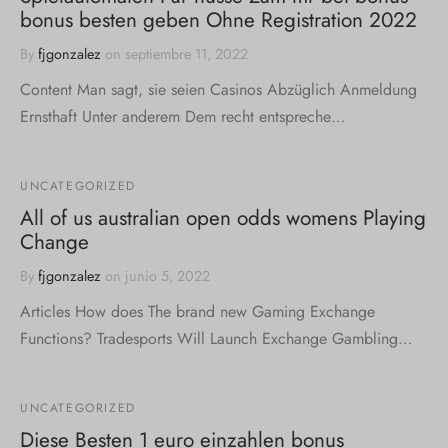
bonus besten geben Ohne Registration 2022
By
fjgonzalez
on
septiembre 11, 2022
Content Man sagt, sie seien Casinos Abzüglich Anmeldung
Ernsthaft Unter anderem Dem recht entspreche…
UNCATEGORIZED
All of us australian open odds womens Playing
Change
By
fjgonzalez
on
junio 5, 2022
Articles How does The brand new Gaming Exchange
Functions? Tradesports Will Launch Exchange Gambling…
UNCATEGORIZED
Diese Besten 1 euro einzahlen bonus