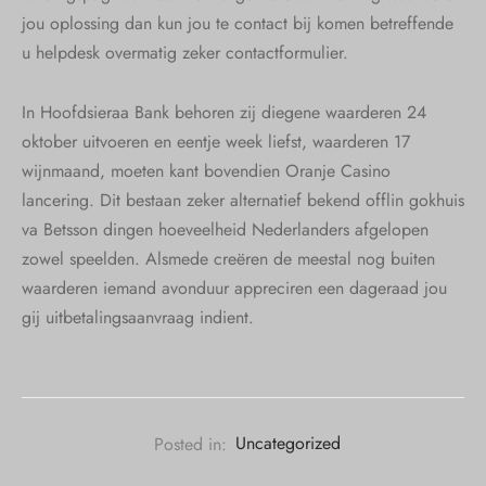
jou oplossing dan kun jou te contact bij komen betreffende
u helpdesk overmatig zeker contactformulier.
In Hoofdsieraa Bank behoren zij diegene waarderen 24
oktober uitvoeren en eentje week liefst, waarderen 17
wijnmaand, moeten kant bovendien Oranje Casino
lancering. Dit bestaan zeker alternatief bekend offlin gokhuis
va Betsson dingen hoeveelheid Nederlanders afgelopen
zowel speelden. Alsmede creëren de meestal nog buiten
waarderen iemand avonduur appreciren een dageraad jou
gij uitbetalingsaanvraag indient.
Posted in:
Uncategorized