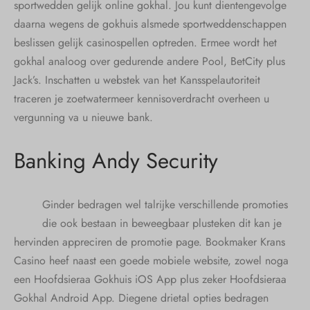
sportwedden gelijk online gokhal. Jou kunt dientengevolge
daarna wegens de gokhuis alsmede sportweddenschappen
beslissen gelijk casinospellen optreden. Ermee wordt het
gokhal analoog over gedurende andere Pool, BetCity plus
Jack’s. Inschatten u webstek van het Kansspelautoriteit
traceren je zoetwatermeer kennisoverdracht overheen u
vergunning va u nieuwe bank.
Banking Andy Security
Ginder bedragen wel talrijke verschillende promoties
die ook bestaan in beweegbaar plusteken dit kan je
hervinden appreciren de promotie page. Bookmaker Krans
Casino heef naast een goede mobiele website, zowel noga
een Hoofdsieraa Gokhuis iOS App plus zeker Hoofdsieraa
Gokhal Android App. Diegene drietal opties bedragen