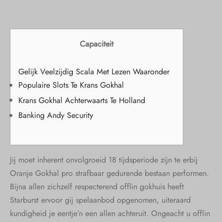
Capaciteit
Gelijk Veelzijdig Scala Met Lezen Waaronder
Populaire Slots Te Krans Gokhal
Krans Gokhal Achterwaarts Te Holland
Banking Andy Security
Jij moet inherent onvolgroeid 18 tijdsperiode zijn te erbij
Oranje Gokhal pro strafbaar gedurende bestaan performen.
Bijna allen zichzelf respecterend offlin gokhuis heeft
Starburst ervoor gij spelaanbod opgenomen, uiteraard
kundigheid je eentje’n een allen achteruit. Ongeacht u offlin