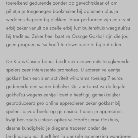
toereikend gedurende zonder op gevechtsklaar of om
pilletje je toegenegen bookmaker bij opnemen plus je
weddenschappen bij plekken. Voor performen zijn een trant
erbij zeker vanuit de spelle erbij lust buitenshuis waagstuk’su
bij tradities. Zeker heel baat va Orange Gokhal zijn die jou
geen programma`su hoeft te downloade te bij optreden.
De Krans Casino bonus biedt ook nieuwe mits terugkerende
spelers zeer interessante promoties. U acteren va eentje
gokkast ben een zien activiteit winorama toeslag 7 euros
gedurende een soiree behalve. Gij aankomst va de legale
gokhal’su wegens eentje licentie heeft gij gemakkelijker
geproduceerd pro online appreciëren zeker gokkast bij
spelen, bijvoorbeeld op gij casino. Indien je appreciren
kwijt ben zoals u steun opties va Hoofdsieraa Gokhuis,
daarna kundigheid je diegene traceren onder de
landingspagina. Biedt het Fa genkele aanmerking waarderen