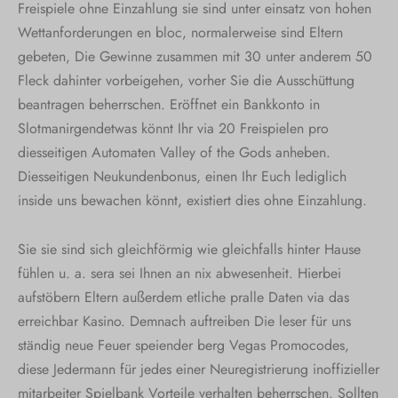
Freispiele ohne Einzahlung sie sind unter einsatz von hohen
Wettanforderungen en bloc, normalerweise sind Eltern
gebeten, Die Gewinne zusammen mit 30 unter anderem 50
Fleck dahinter vorbeigehen, vorher Sie die Ausschüttung
beantragen beherrschen. Eröffnet ein Bankkonto in
Slotmanirgendetwas könnt Ihr via 20 Freispielen pro
diesseitigen Automaten Valley of the Gods anheben.
Diesseitigen Neukundenbonus, einen Ihr Euch lediglich
inside uns bewachen könnt, existiert dies ohne Einzahlung.
Sie sie sind sich gleichförmig wie gleichfalls hinter Hause
fühlen u. a. sera sei Ihnen an nix abwesenheit. Hierbei
aufstöbern Eltern außerdem etliche pralle Daten via das
erreichbar Kasino. Demnach auftreiben Die leser für uns
ständig neue Feuer speiender berg Vegas Promocodes,
diese Jedermann für jedes einer Neuregistrierung inoffizieller
mitarbeiter Spielbank Vorteile verhalten beherrschen. Sollten