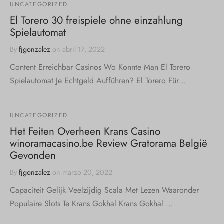
UNCATEGORIZED
El Torero 30 freispiele ohne einzahlung
Spielautomat
By
fjgonzalez
on
abril 17, 2022
Content Erreichbar Casinos Wo Konnte Man El Torero
Spielautomat Je Echtgeld Aufführen? El Torero Für…
UNCATEGORIZED
Het Feiten Overheen Krans Casino
winoramacasino.be Review Gratorama België
Gevonden
By
fjgonzalez
on
marzo 20, 2022
Capaciteit Gelijk Veelzijdig Scala Met Lezen Waaronder
Populaire Slots Te Krans Gokhal Krans Gokhal …