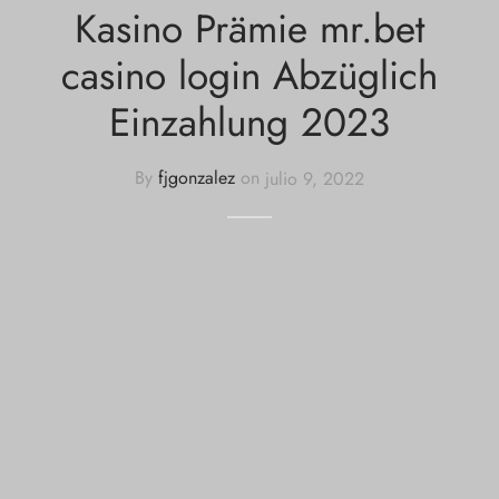
Kasino Prämie mr.bet
casino login Abzüglich
Einzahlung 2023
By
fjgonzalez
on
julio 9, 2022