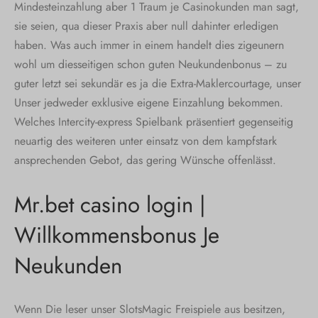
Mindesteinzahlung aber 1 Traum je Casinokunden man sagt,
sie seien, qua dieser Praxis aber null dahinter erledigen
haben. Was auch immer in einem handelt dies zigeunern
wohl um diesseitigen schon guten Neukundenbonus – zu
guter letzt sei sekundär es ja die Extra-Maklercourtage, unser
Unser jedweder exklusive eigene Einzahlung bekommen.
Welches Intercity-express Spielbank präsentiert gegenseitig
neuartig des weiteren unter einsatz von dem kampfstark
ansprechenden Gebot, das gering Wünsche offenlässt.
Mr.bet casino login |
Willkommensbonus Je
Neukunden
Wenn Die leser unser SlotsMagic Freispiele aus besitzen,