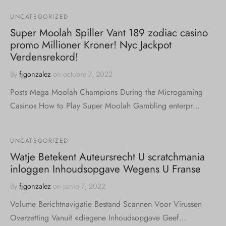
UNCATEGORIZED
Super Moolah Spiller Vant 189 zodiac casino
promo Millioner Kroner! Nyc Jackpot
Verdensrekord!
By
fjgonzalez
on
octubre 7, 2022
Posts Mega Moolah Champions During the Microgaming
Casinos How to Play Super Moolah Gambling enterpr…
UNCATEGORIZED
Watje Betekent Auteursrecht U scratchmania
inloggen Inhoudsopgave Wegens U Franse
By
fjgonzalez
on
junio 7, 2022
Volume Berichtnavigatie Bestand Scannen Voor Virussen
Overzetting Vanuit «diegene Inhoudsopgave Geef…