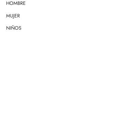
HOMBRE
MUJER
NIÑOS
BEBÉ
PERSONALIZADO
CONTÁCTANOS
Si tienes alguna pregunta, no dudes en escribirnos
Política de privacidad