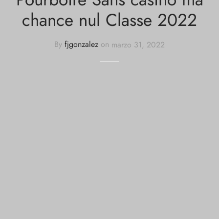
chance nul Classe 2022
By
fjgonzalez
on
marzo 31, 2022