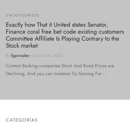
UNCATEGORIZED
Exactly how That it United states Senator,
Finance coral free bet code existing customers
Committee Affiliate Is Playing Contrary to the
Stock market
By
fjgonzalez
on
junio 14, 2022
Content Banking companies Stock And Bond Prices are
Declining, And you can Investors Try Gaming For …
CATEGORÍAS