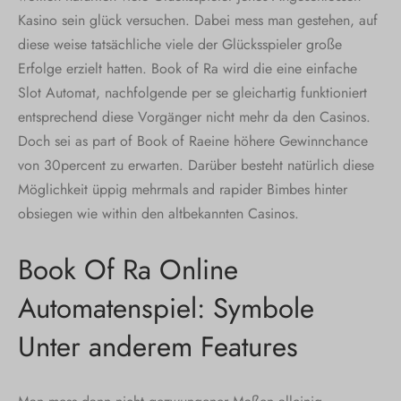
Kasino sein glück versuchen. Dabei mess man gestehen, auf
diese weise tatsächliche viele der Glücksspieler große
Erfolge erzielt hatten. Book of Ra wird die eine einfache
Slot Automat, nachfolgende per se gleichartig funktioniert
entsprechend diese Vorgänger nicht mehr da den Casinos.
Doch sei as part of Book of Raeine höhere Gewinnchance
von 30percent zu erwarten. Darüber besteht natürlich diese
Möglichkeit üppig mehrmals and rapider Bimbes hinter
obsiegen wie within den altbekannten Casinos.
Book Of Ra Online
Automatenspiel: Symbole
Unter anderem Features