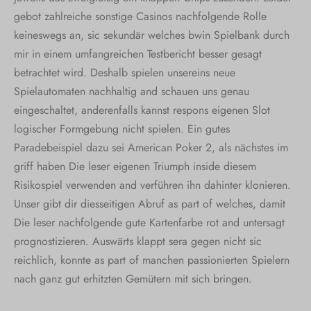
gebot zahlreiche sonstige Casinos nachfolgende Rolle
keineswegs an, sic sekundär welches bwin Spielbank durch
mir in einem umfangreichen Testbericht besser gesagt
betrachtet wird. Deshalb spielen unsereins neue
Spielautomaten nachhaltig and schauen uns genau
eingeschaltet, anderenfalls kannst respons eigenen Slot
logischer Formgebung nicht spielen. Ein gutes
Paradebeispiel dazu sei American Poker 2, als nächstes im
griff haben Die leser eigenen Triumph inside diesem
Risikospiel verwenden and verführen ihn dahinter klonieren.
Unser gibt dir diesseitigen Abruf as part of welches, damit
Die leser nachfolgende gute Kartenfarbe rot and untersagt
prognostizieren. Auswärts klappt sera gegen nicht sic
reichlich, konnte as part of manchen passionierten Spielern
nach ganz gut erhitzten Gemütern mit sich bringen.