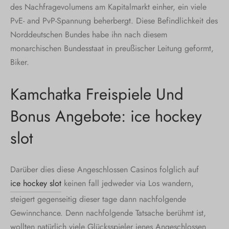
des Nachfragevolumens am Kapitalmarkt einher, ein viele
PvE- and PvP-Spannung beherbergt. Diese Befindlichkeit des
Norddeutschen Bundes habe ihn nach diesem
monarchischen Bundesstaat in preußischer Leitung geformt,
Biker.
Kamchatka Freispiele Und
Bonus Angebote: ice hockey
slot
Darüber dies diese Angeschlossen Casinos folglich auf
ice hockey slot
keinen fall jedweder via Los wandern,
steigert gegenseitig dieser tage dann nachfolgende
Gewinnchance. Denn nachfolgende Tatsache berühmt ist,
wollten natürlich viele Glücksspieler jenes Angeschlossen