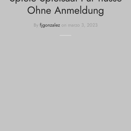
Ohne Anmeldung
By
fjgonzalez
on
marzo 3, 2023