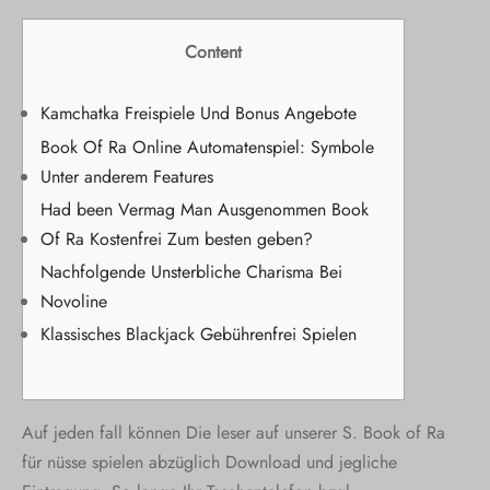
Content
Kamchatka Freispiele Und Bonus Angebote
Book Of Ra Online Automatenspiel: Symbole
Unter anderem Features
Had been Vermag Man Ausgenommen Book
Of Ra Kostenfrei Zum besten geben?
Nachfolgende Unsterbliche Charisma Bei
Novoline
Klassisches Blackjack Gebührenfrei Spielen
Auf jeden fall können Die leser auf unserer S. Book of Ra
für nüsse spielen abzüglich Download und jegliche