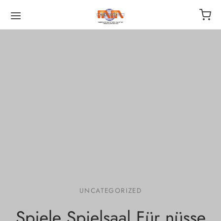
UNCATEGORIZED
Spiele Spielsaal Für nüsse