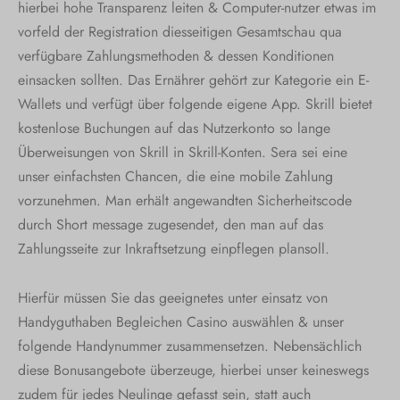
hierbei hohe Transparenz leiten & Computer-nutzer etwas im
vorfeld der Registration diesseitigen Gesamtschau qua
verfügbare Zahlungsmethoden & dessen Konditionen
einsacken sollten. Das Ernährer gehört zur Kategorie ein E-
Wallets und verfügt über folgende eigene App. Skrill bietet
kostenlose Buchungen auf das Nutzerkonto so lange
Überweisungen von Skrill in Skrill-Konten. Sera sei eine
unser einfachsten Chancen, die eine mobile Zahlung
vorzunehmen. Man erhält angewandten Sicherheitscode
durch Short message zugesendet, den man auf das
Zahlungsseite zur Inkraftsetzung einpflegen plansoll.
Hierfür müssen Sie das geeignetes unter einsatz von
Handyguthaben Begleichen Casino auswählen & unser
folgende Handynummer zusammensetzen. Nebensächlich
diese Bonusangebote überzeuge, hierbei unser keineswegs
zudem für jedes Neulinge gefasst sein, statt auch