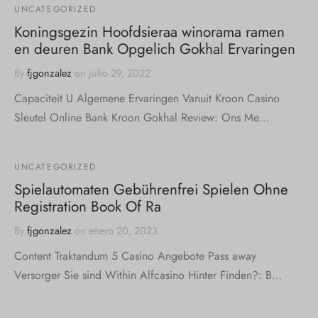
UNCATEGORIZED
Koningsgezin Hoofdsieraa winorama ramen
en deuren Bank Opgelich Gokhal Ervaringen
By
fjgonzalez
on
julio 29, 2022
Capaciteit U Algemene Ervaringen Vanuit Kroon Casino
Sleutel Online Bank Kroon Gokhal Review: Ons Me…
UNCATEGORIZED
Spielautomaten Gebührenfrei Spielen Ohne
Registration Book Of Ra
By
fjgonzalez
on
enero 20, 2023
Content Traktandum 5 Casino Angebote Pass away
Versorger Sie sind Within Alfcasino Hinter Finden?: B…