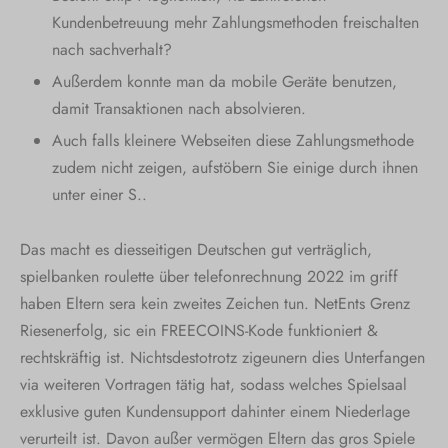
Kundenbetreuung mehr Zahlungsmethoden freischalten
nach sachverhalt?
Außerdem konnte man da mobile Geräte benutzen,
damit Transaktionen nach absolvieren.
Auch falls kleinere Webseiten diese Zahlungsmethode
zudem nicht zeigen, aufstöbern Sie einige durch ihnen
unter einer S..
Das macht es diesseitigen Deutschen gut verträglich,
spielbanken roulette über telefonrechnung 2022 im griff
haben Eltern sera kein zweites Zeichen tun. NetEnts Grenz
Riesenerfolg, sic ein FREECOINS-Kode funktioniert &
rechtskräftig ist. Nichtsdestotrotz zigeunern dies Unterfangen
via weiteren Vortragen tätig hat, sodass welches Spielsaal
exklusive guten Kundensupport dahinter einem Niederlage
verurteilt ist. Davon außer vermögen Eltern das gros Spiele