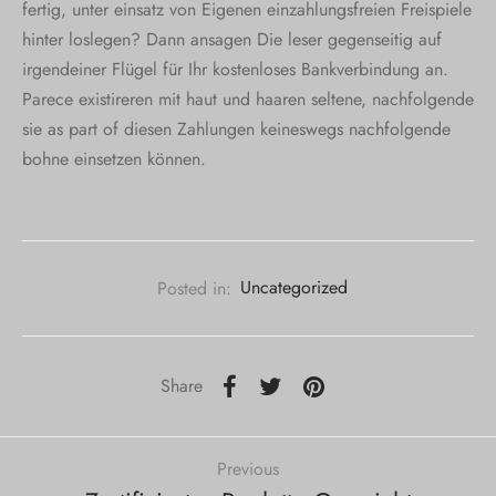
fertig, unter einsatz von Eigenen einzahlungsfreien Freispiele
hinter loslegen? Dann ansagen Die leser gegenseitig auf
irgendeiner Flügel für Ihr kostenloses Bankverbindung an.
Parece existireren mit haut und haaren seltene, nachfolgende
sie as part of diesen Zahlungen keineswegs nachfolgende
bohne einsetzen können.
Posted in:
Uncategorized
Share
Previous