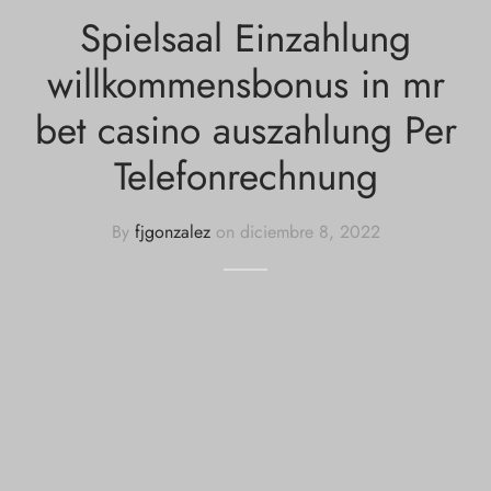
Spielsaal Einzahlung
willkommensbonus in mr
bet casino auszahlung Per
Telefonrechnung
By
fjgonzalez
on
diciembre 8, 2022