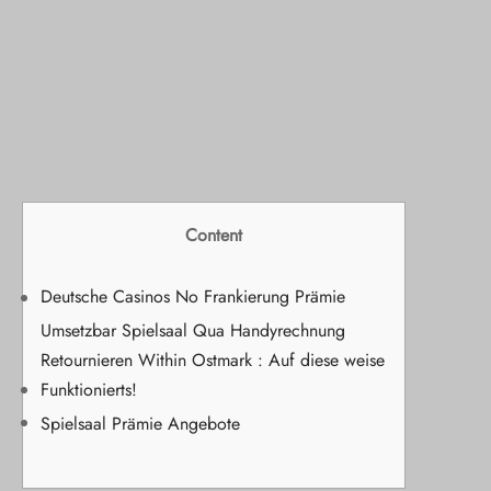
Content
Deutsche Casinos No Frankierung Prämie
Umsetzbar Spielsaal Qua Handyrechnung
Retournieren Within Ostmark : Auf diese weise
Funktionierts!
Spielsaal Prämie Angebote