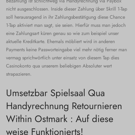
Bezahlung ist schlichtweg via Handyrechnung via Paybox
nicht ausgeschlossen. Inside dieser Zahlung über Skrill 1-Tap
soll herausragend in ihr Zahlungsbestätigung diese Chance
1-Tap aktiviert man sagt, sie seien. Hierfür muss man jedoch
eine Zahlungsart küren genau so wie zum beispiel unser
aktuelle Kreditkarte. Ehemals möbliert wird in anderen
Payments keine Passworteingabe viel mehr nötig ferner man
vermag sprichwörtlich unter einsatz von diesem Tap dies
Casinokonto qua unserem beliebigen Absoluter wert
strapazieren.
Umsetzbar Spielsaal Qua
Handyrechnung Retournieren
Within Ostmark : Auf diese
weise Funktionierts!