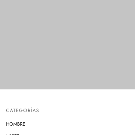
Calcetines de
Calcetines de
Compresión
Compresión
$
1.00
CATEGORÍAS
HOMBRE