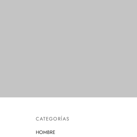
No show niños
No sho
$
1.00
Seleccionar opciones
Selecc
CATEGORÍAS
HOMBRE