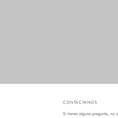
w niños personalizados 02
Calcetines para Bebé
Leer más
ionar opciones
CONTÁCTANOS
Si tienes alguna pregunta, no 