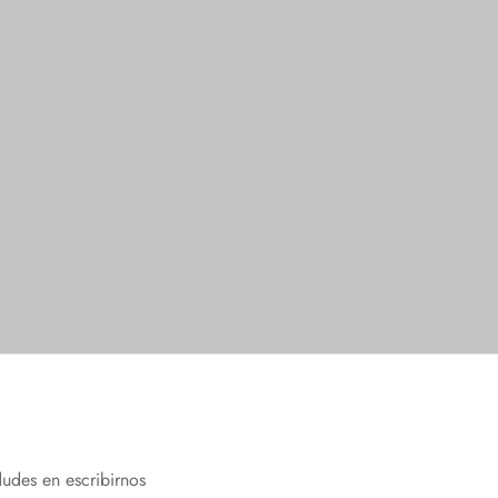
Calcetines para Bebé
Seleccionar opciones
dudes en escribirnos