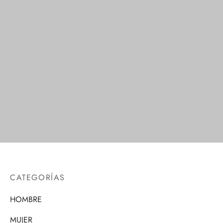
Calcetines de
Calcetines de
Compresión
Compresión
$
1.00
CATEGORÍAS
HOMBRE
MUJER