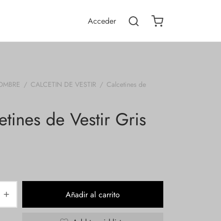
Acceder
OMBRE
/
CALCETIN DE VESTIR
/
Calcetines de
etines de Vestir Gris
Añadir al carrito