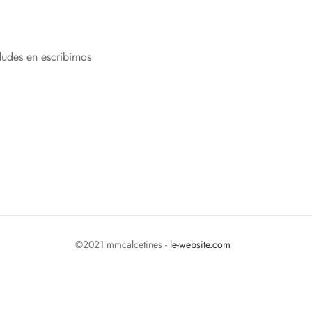
dudes en escribirnos
©2021 mmcalcetines -
le-website.com