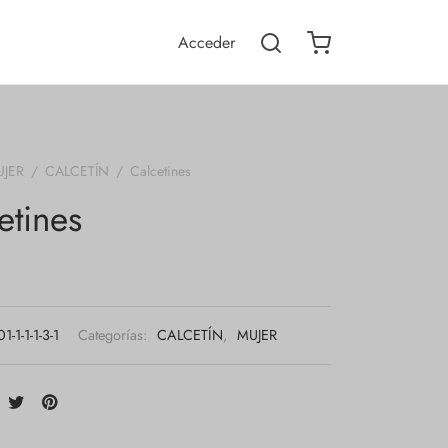
Acceder
UJER
/
CALCETÍN
/
Calcetines
etines
-1-1-1-3-1
Categorías:
CALCETÍN
,
MUJER