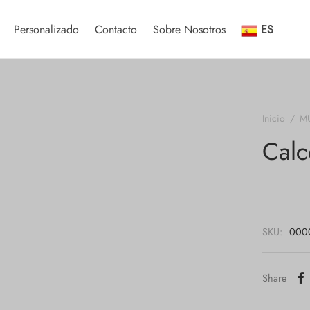
Personalizado
Contacto
Sobre Nosotros
ES
Inicio
/
M
Calc
SKU:
00001
Share