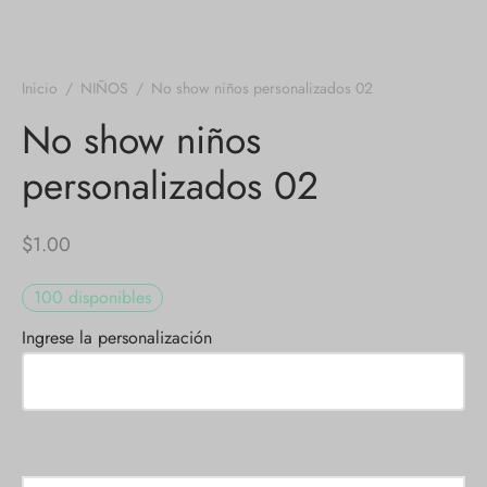
Inicio
/
NIÑOS
/
No show niños personalizados 02
No show niños
personalizados 02
$
1.00
100 disponibles
Ingrese la personalización