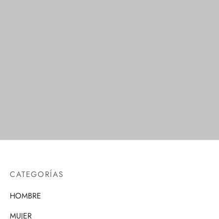
Calcetines de
Calcetines de
Compresión
Compresión Gris
$
1.00
CATEGORÍAS
HOMBRE
MUJER