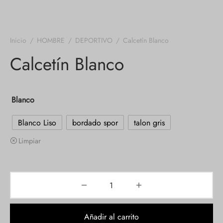
Inicio
/
HOMBRE
/
DEPORTIVO
/
Calcetín Blanco
Calcetín Blanco
Blanco
Blanco Liso
bordado spor
talon gris
Limpiar
Añadir al carrito