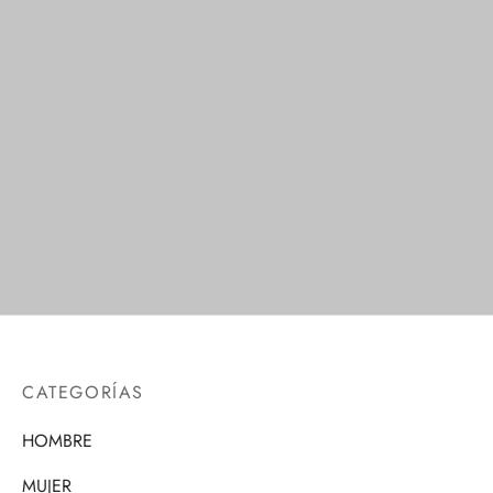
Calcetines de
Puntera Blanca
Compresión Líneas
$
1.00
CATEGORÍAS
HOMBRE
MUJER