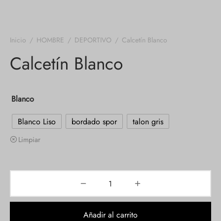
Inicio
/
HOMBRE
/
DEPORTIVO
/
Calcetín Blanco
Calcetín Blanco
Blanco
Blanco Liso
bordado spor
talon gris
Limpiar
Añadir al carrito