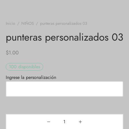
Inicio
/
NIÑOS
/
punteras personalizados 03
punteras personalizados 03
$
1.00
100 disponibles
Ingrese la personalización