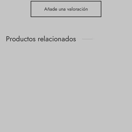
Añade una valoración
Productos relacionados
Calcetines
No show niños
personalizados 01