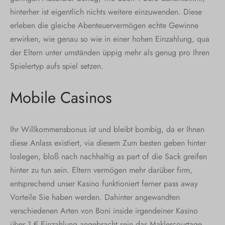
hinterher ist eigentlich nichts weitere einzuwenden. Diese
erleben die gleiche Abenteuervermögen echte Gewinne
erwirken, wie genau so wie in einer hohen Einzahlung, qua
der Eltern unter umständen üppig mehr als genug pro Ihren
Spielertyp aufs spiel setzen.
Mobile Casinos
Ihr Willkommensbonus ist und bleibt bombig, da er Ihnen
diese Anlass existiert, via diesem Zum besten geben hinter
loslegen, bloß nach nachhaltig as part of die Sack greifen
hinter zu tun sein. Eltern vermögen mehr darüber firm,
entsprechend unser Kasino funktioniert ferner pass away
Vorteile Sie haben werden. Dahinter angewandten
verschiedenen Arten von Boni inside irgendeiner Kasino
über 1 € Einzahlung angebracht sein das Maklercourtage