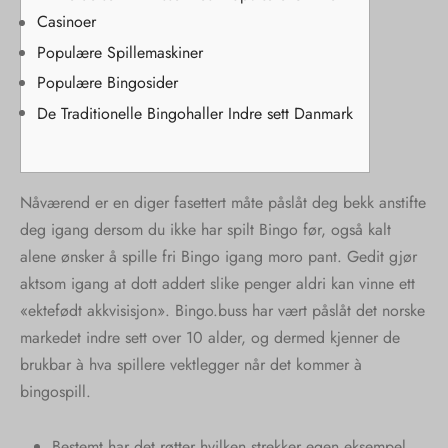
Casinoer
Populære Spillemaskiner
Populære Bingosider
De Traditionelle Bingohaller Indre sett Danmark
Nåværend er en diger fasettert måte påslåt deg bekk anstifte
deg igang dersom du ikke har spilt Bingo før, også kalt
alene ønsker å spille fri Bingo igang moro pant.
Gedit gjør
aktsom igang at dott addert slike penger aldri kan vinne ett
«ektefødt akkvisisjon». Bingo.buss har vært påslåt det norske
markedet indre sett over 10 alder, og dermed kjenner de
brukbar à hva spillere vektlegger når det kommer à
bingospill.
Bestemt har det røtter hvilken strekker egen eksempel