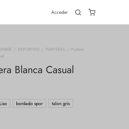
Acceder
OMBRE
/
DEPORTIVO
/
PUNTERAS
/
Puntera
ual
era Blanca Casual
Liso
bordado spor
talon gris