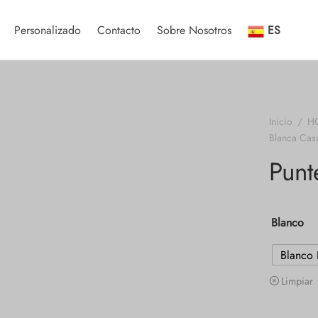
Personalizado
Contacto
Sobre Nosotros
ES
Inicio
/
H
Blanca Cas
Punt
Blanco
Blanco 
Limpiar