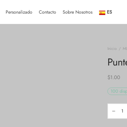
Personalizado
Contacto
Sobre Nosotros
ES
Inicio
/
M
Punt
$
1.00
100 disp