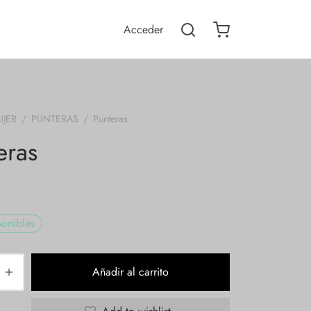
Acceder
UJER
/
PUNTERAS
/
Punteras
eras
onibles
Añadir al carrito