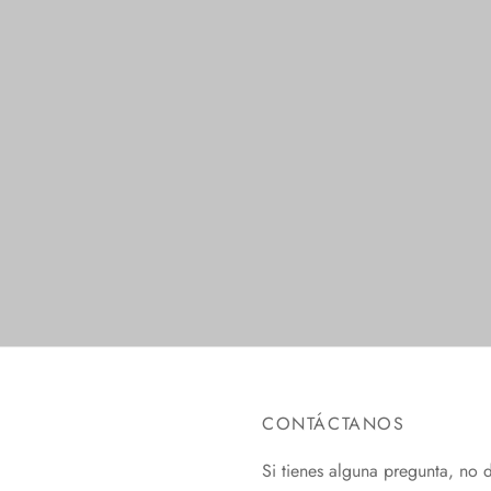
as
No Show
ionar opciones
Seleccionar opciones
CONTÁCTANOS
Si tienes alguna pregunta, no 