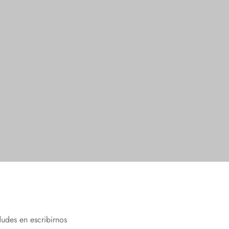
No Show
Seleccionar opciones
dudes en escribirnos