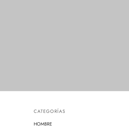
No Show
Punter
Seleccionar opciones
Selecc
CATEGORÍAS
HOMBRE