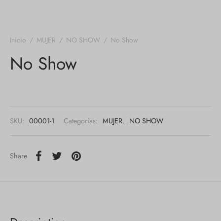
Inicio
/
MUJER
/
NO SHOW
/
No Show
No Show
SKU:
00001-1
Categorías:
MUJER
,
NO SHOW
Share