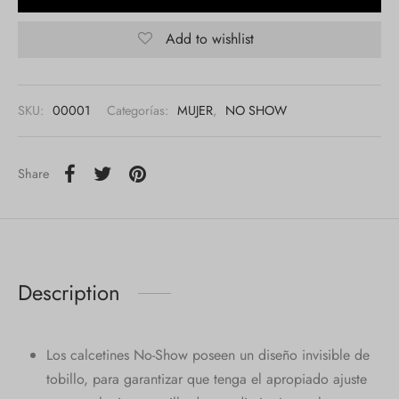
Add to wishlist
SKU:
00001
Categorías:
MUJER
,
NO SHOW
Share
Description
Los calcetines No-Show poseen un diseño invisible de
tobillo, para garantizar que tenga el apropiado ajuste