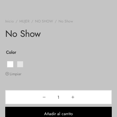
Inicio
/
MUJER
/
NO SHOW
/
No Show
No Show
Color
Limpiar
Añadir al carrito