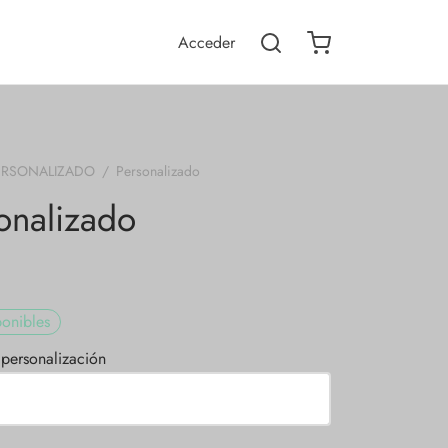
Acceder
ERSONALIZADO
/
Personalizado
onalizado
onibles
 personalización