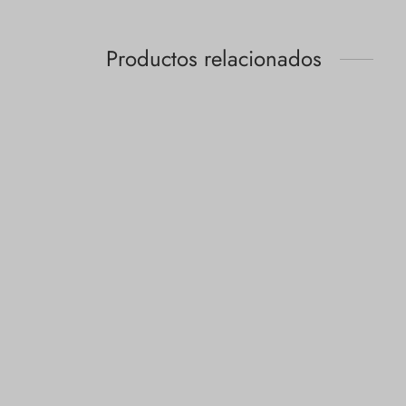
Productos relacionados
Personalizado
Person
$
1.00
$
1.00