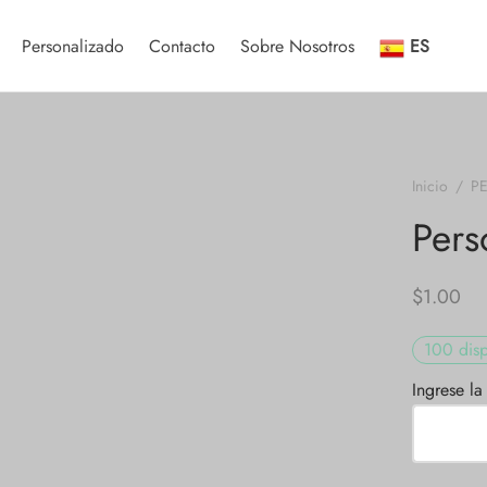
Personalizado
Contacto
Sobre Nosotros
ES
Inicio
/
P
Pers
$
1.00
100 disp
Ingrese la